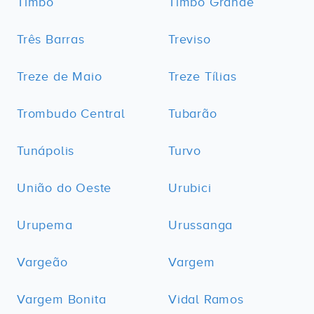
Timbó
Timbó Grande
Três Barras
Treviso
Treze de Maio
Treze Tílias
Trombudo Central
Tubarão
Tunápolis
Turvo
União do Oeste
Urubici
Urupema
Urussanga
Vargeão
Vargem
Vargem Bonita
Vidal Ramos