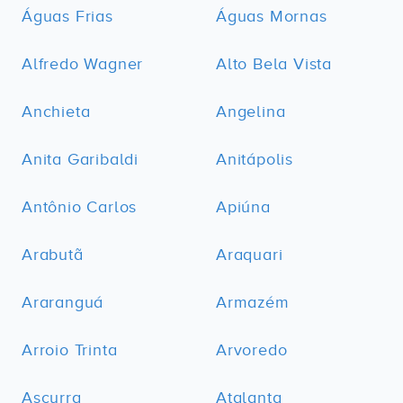
Águas Frias
Águas Mornas
Alfredo Wagner
Alto Bela Vista
Anchieta
Angelina
Anita Garibaldi
Anitápolis
Antônio Carlos
Apiúna
Arabutã
Araquari
Araranguá
Armazém
Arroio Trinta
Arvoredo
Ascurra
Atalanta