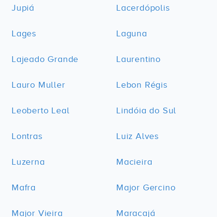
Jupiá
Lacerdópolis
Lages
Laguna
Lajeado Grande
Laurentino
Lauro Muller
Lebon Régis
Leoberto Leal
Lindóia do Sul
Lontras
Luiz Alves
Luzerna
Macieira
Mafra
Major Gercino
Major Vieira
Maracajá