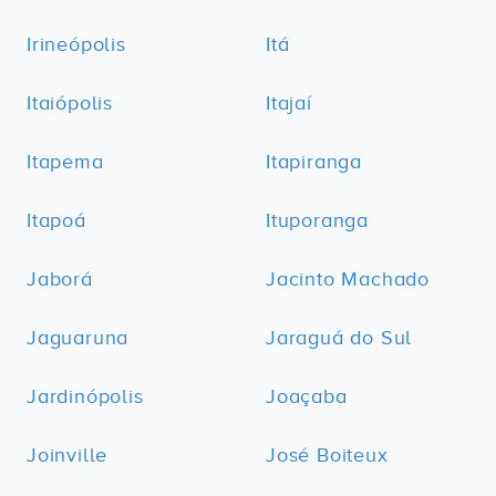
Irineópolis
Itá
Itaiópolis
Itajaí
Itapema
Itapiranga
Itapoá
Ituporanga
Jaborá
Jacinto Machado
Jaguaruna
Jaraguá do Sul
Jardinópolis
Joaçaba
Joinville
José Boiteux