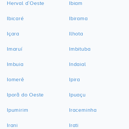
Herval d`Oeste
Ibiam
Ibicaré
Ibirama
Içara
Ilhota
Imaruí
Imbituba
Imbuia
Indaial
Iomerê
Ipira
Iporã do Oeste
Ipuaçu
Ipumirim
Iraceminha
Irani
Irati